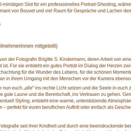
-minütigen Slot für ein professionelles Portrait-Shooting, währ
émant von Bouvet und viel Raum für Gespräche und Lachen dem
6
ilnehmerinnen mitgeteilt)
von der Fotografin Brigitte S. Kindermann, deren Arbeit von eine
st. Für sie entsteht ein gutes Porträt im Dialog der Herzen zw
chachtung für die Wunder des Lebens, für die schönen Momente, 
an in ihrem Umgang mit den Menschen vor der Kamera ebenso w
nun euch „alle“ ins rechte Licht setzen und die Seele in euch 
ure gute Laune und die Bereitschaft, ins Vertrauen zu gehen. G
entuell Styling, entsteht eine warme, unterstützende Atmosphär
n – perfekt für euren beruflichen Auftritt oder einfach als Gesch
Fotografie seit ihrer Kindheit und durch eine beeindruckende ber