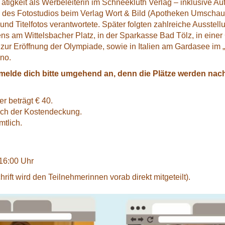
ätigkeit als Werbeleiterin im Schneekluth Verlag – inklusive Aut
 des Fotostudios beim Verlag Wort & Bild (Apotheken Umschau)
und Titelfotos verantwortete. Später folgten zahlreiche Ausstel
s am Wittelsbacher Platz, in der Sparkasse Bad Tölz, in eine
 zur Eröffnung der Olympiade, sowie in Italien am Gardasee im
ino.
melde dich bitte umgehend an, denn die Plätze werden nac
r beträgt € 40.
lich der Kostendeckung.
mtlich.
 16:00 Uhr
ft wird den Teilnehmerinnen vorab direkt mitgeteilt).