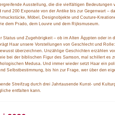
bergreifende Ausstellung, die die vielfältigen Bedeutungen
d rund
200 Exponate
von der Antike bis zur Gegenwart – d
Schmuckstücke, Möbel, Designobjekte und Couture-Kreatio
wie dem Prado, dem Louvre und dem Rijksmuseum.
er Status und Zugehörigkeit – ob im Alten Ägypten oder in 
prägt Haar unsere Vorstellungen von Geschlecht und Rolle
bewusst überzeichnen. Unzählige Geschichten erzählen vo
wie bei der biblischen Figur des
Samson, mal schillert es 
thologischen
Medusa. Und immer wieder setzt Haar ein poli
 und Selbstbestimmung, bis hin zur Frage, wer über den ei
hende Streifzug durch drei Jahrtausende Kunst- und Kulturg
liche entfalten kann.